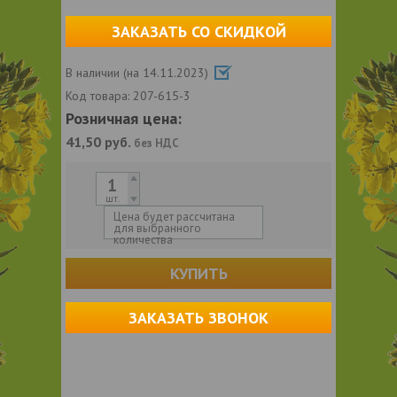
ЗАКАЗАТЬ СО СКИДКОЙ
В наличии (на 14.11.2023)
Код товара:
207-615-3
Розничная цена:
41,50
руб.
без НДС
шт.
Цена будет рассчитана
для выбранного
количества
КУПИТЬ
ЗАКАЗАТЬ ЗВОНОК