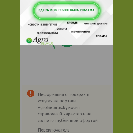
Информация о товарах и
услугах на портале
AgroBelarus.by носит
справочный характер и не
является публичной офертой.
Переключатель