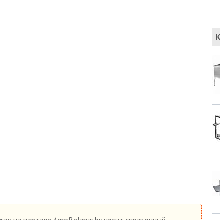
К
гах на портале AgroBelarus.by носит справочный