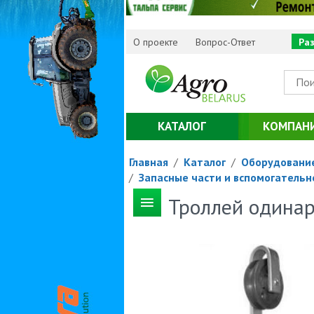
О проекте
Вопрос-Ответ
Ра
КАТАЛОГ
КОМПАН
Главная
/
Каталог
/
Оборудовани
/
Запасные части и вспомогательн
Троллей одина