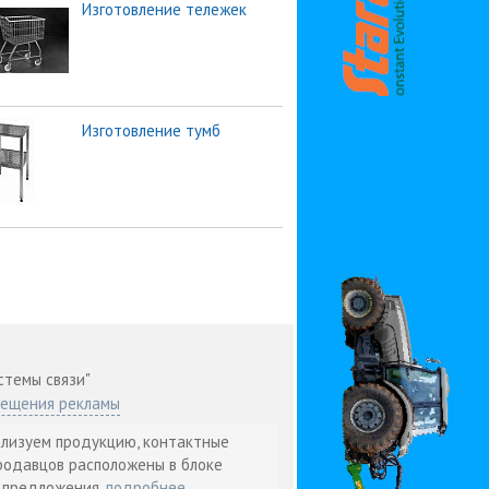
Изготовление тележек
Изготовление тумб
стемы связи"
мещения рекламы
ализуем продукцию, контактные
родавцов расположены в блоке
т предложения.
подробнее