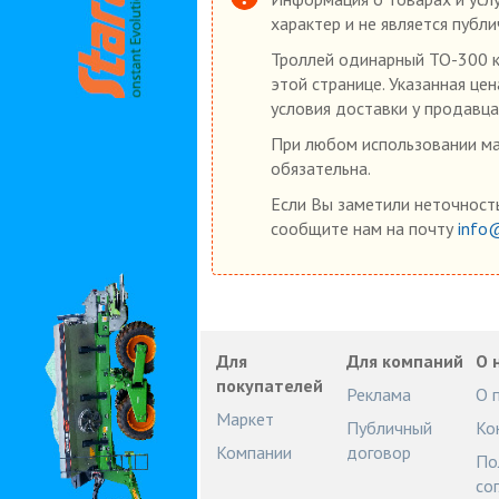
характер и не является публ
Троллей одинарный ТО-300 ку
этой странице. Указанная це
условия доставки у продавца
При любом использовании мат
обязательна.
Если Вы заметили неточность
сообщите нам на почту
info
Для
Для компаний
О 
покупателей
Реклама
О 
Маркет
Публичный
Ко
Компании
договор
По
со