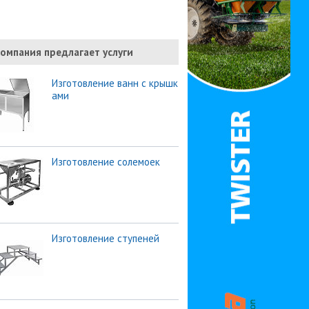
омпания предлагает услуги
Изготовление ванн с крышк
ами
Изготовление солемоек
Изготовление ступеней