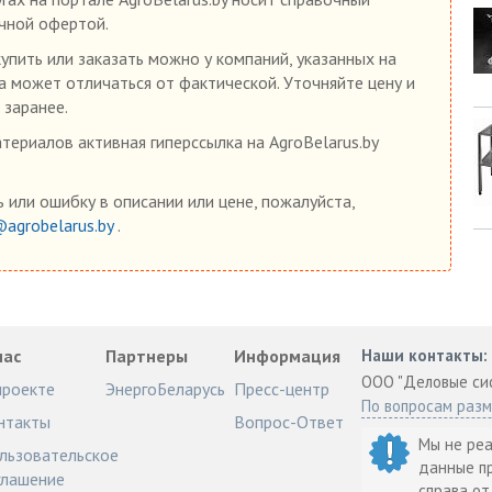
ичной офертой.
пить или заказать можно у компаний, указанных на
на может отличаться от фактической. Уточняйте цену и
 заранее.
ериалов активная гиперссылка на AgroBelarus.by
 или ошибку в описании или цене, пожалуйста,
@agrobelarus.by
.
нас
Партнеры
Информация
Наши контакты:
ООО "Деловые си
проекте
ЭнергоБеларусь
Пресс-центр
По вопросам раз
нтакты
Вопрос-Ответ
Мы не ре
льзовательское
данные п
глашение
справа о