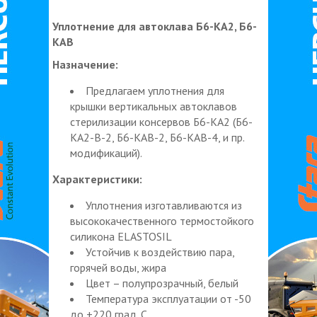
Уплотнение для автоклава Б6-КА2, Б6-
КАВ
Назначение:
Предлагаем уплотнения для
крышки вертикальных автоклавов
стерилизации консервов Б6-КА2 (Б6-
КА2-В-2, Б6-КАВ-2, Б6-КАВ-4, и пр.
модификаций).
Характеристики:
Уплотнения изготавливаются из
высококачественного термостойкого
силикона ELASTOSIL
Устойчив к воздействию пара,
горячей воды, жира
Цвет – полупрозрачный, белый
Температура эксплуатации от -50
до +220 град. С