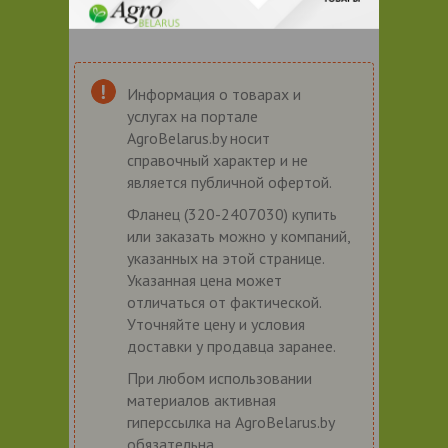
Информация о товарах и
услугах на портале
AgroBelarus.by носит
справочный характер и не
является публичной офертой.
Фланец (320-2407030) купить
или заказать можно у компаний,
указанных на этой странице.
Указанная цена может
отличаться от фактической.
Уточняйте цену и условия
доставки у продавца заранее.
При любом использовании
материалов активная
гиперссылка на AgroBelarus.by
обязательна.