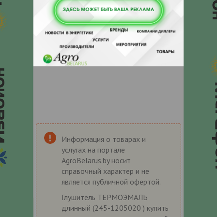
Информация о товарах и
услугах на портале
AgroBelarus.by носит
справочный характер и не
является публичной офертой.
Глушитель ТЕРМОЭМАЛЬ
длинный (245-1205020 ) купить