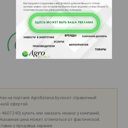
гах на портале AgroBelarus.by носит справочный
ичной офертой.
4607240) купить или заказать можно у компаний,
 Указанная цена может отличаться от фактической.
ставки у продавца заранее.