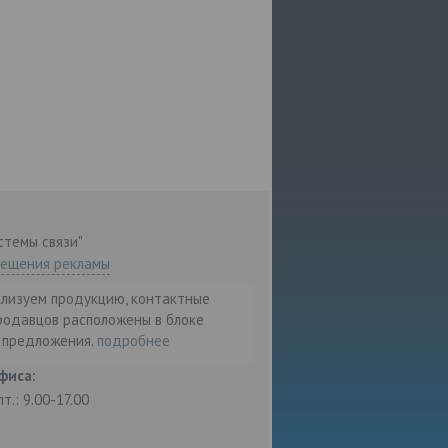
стемы связи"
мещения рекламы
ализуем продукцию, контактные
родавцов расположены в блоке
т предложения.
подробнее
фиса:
пт.: 9.00-17.00