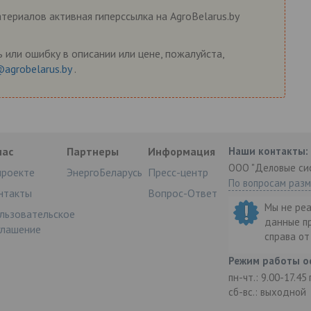
ериалов активная гиперссылка на AgroBelarus.by
 или ошибку в описании или цене, пожалуйста,
@agrobelarus.by
.
нас
Партнеры
Информация
Наши контакты:
ООО "Деловые си
проекте
ЭнергоБеларусь
Пресс-центр
По вопросам раз
нтакты
Вопрос-Ответ
Мы не ре
льзовательское
данные п
глашение
справа о
Режим работы о
пн-чт.: 9.00-17.45
сб-вс.: выходной