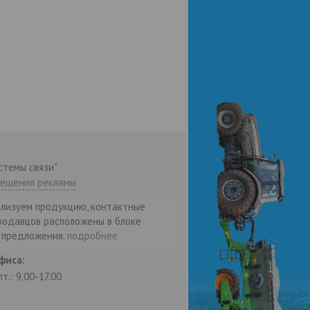
стемы связи"
мещения рекламы
ализуем продукцию, контактные
родавцов расположены в блоке
т предложения.
подробнее
фиса:
пт.: 9.00-17.00