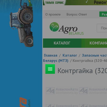
О проекте
Вопрос-Ответ
Ра
КАТАЛОГ
КОМПАН
Главная
/
Каталог
/
Запасные час
Беларус (МТЗ)
/
Контргайка (320-4
Контргайка (32