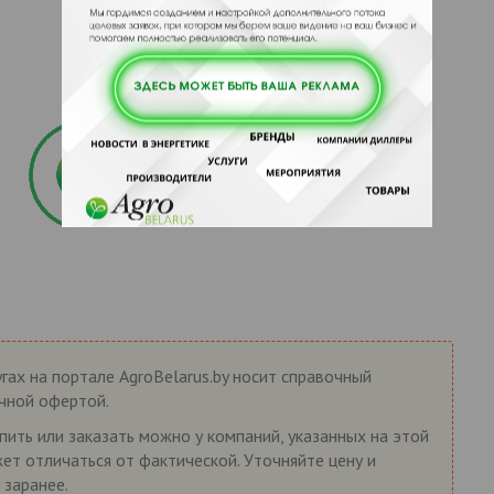
гах на портале AgroBelarus.by носит справочный
ичной офертой.
пить или заказать можно у компаний, указанных на этой
жет отличаться от фактической. Уточняйте цену и
 заранее.