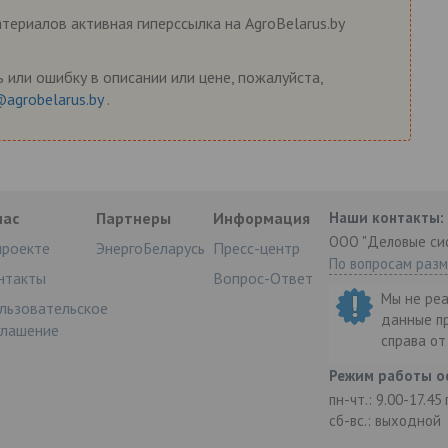
ериалов активная гиперссылка на AgroBelarus.by
 или ошибку в описании или цене, пожалуйста,
@agrobelarus.by
.
нас
Партнеры
Информация
Наши контакты:
ООО "Деловые си
проекте
ЭнергоБеларусь
Пресс-центр
По вопросам раз
нтакты
Вопрос-Ответ
Мы не ре
льзовательское
данные п
глашение
справа о
Режим работы о
пн-чт.: 9.00-17.45
сб-вс.: выходной