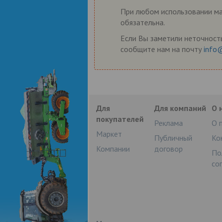
При любом использовании мат
обязательна.
Если Вы заметили неточность
сообщите нам на почту
info
Для
Для компаний
О 
покупателей
Реклама
О 
Маркет
Публичный
Ко
Компании
договор
По
со