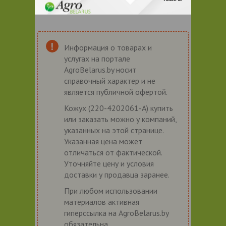
Информация о товарах и
услугах на портале
AgroBelarus.by носит
справочный характер и не
является публичной офертой.
Кожух (220-4202061-А) купить
или заказать можно у компаний,
указанных на этой странице.
Указанная цена может
отличаться от фактической.
Уточняйте цену и условия
доставки у продавца заранее.
При любом использовании
материалов активная
гиперссылка на AgroBelarus.by
обязательна.