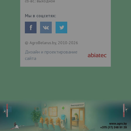
сб-вс.: выходной
Мы в соцсетях:
© AgroBelarus.by, 2010-2026
Дизайн и проектирование
сайта