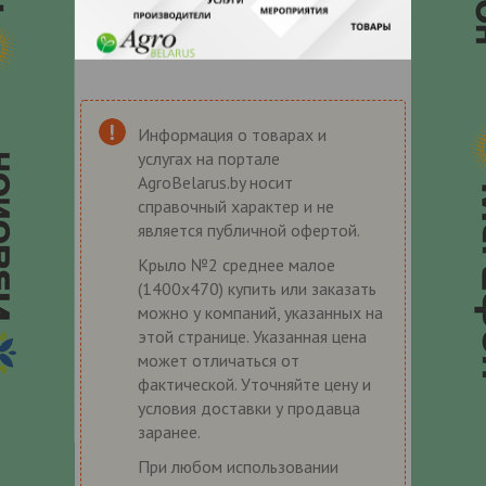
Информация о товарах и
услугах на портале
AgroBelarus.by носит
справочный характер и не
является публичной офертой.
Крыло №2 среднее малое
(1400х470) купить или заказать
можно у компаний, указанных на
этой странице. Указанная цена
может отличаться от
фактической. Уточняйте цену и
условия доставки у продавца
заранее.
При любом использовании