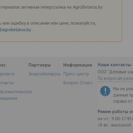
ериалов активная гиперссылка на AgroBelarus.by
 или ошибку в описании или цене, пожалуйста,
@agrobelarus.by
.
нас
Партнеры
Информация
Наши контакты:
ООО "Деловые си
проекте
ЭнергоБеларусь
Пресс-центр
По вопросам раз
нтакты
Вопрос-Ответ
Мы не ре
льзовательское
данные п
глашение
справа о
Режим работы о
пн-чт.: 9.00-17.45
сб-вс.: выходной