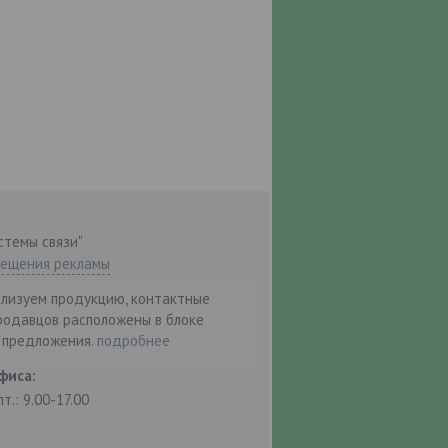
стемы связи"
мещения рекламы
ализуем продукцию, контактные
родавцов расположены в блоке
т предложения.
подробнее
фиса:
пт.: 9.00-17.00