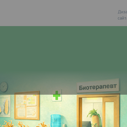
Диза
сайт