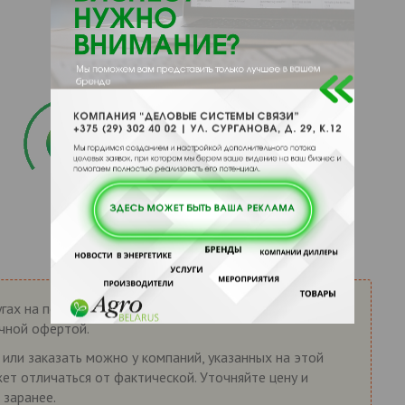
гах на портале AgroBelarus.by носит справочный
ичной офертой.
или заказать можно у компаний, указанных на этой
жет отличаться от фактической. Уточняйте цену и
 заранее.