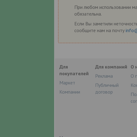
При любом использовании мат
обязательна.
Если Вы заметили неточность
сообщите нам на почту
info
Для
Для компаний
О 
покупателей
Реклама
О 
Маркет
Публичный
Ко
Компании
договор
По
со