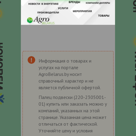
Информация о товарах и
услугах на портале
AgroBelarus.by носит
справочный характер и не
является публичной офертой.
Палец подвески (220-2305001-
01) купить или заказать можно у
компаний, указанных на этой
странице. Указанная цена может
отличаться от фактической.
Уточняйте цену и условия