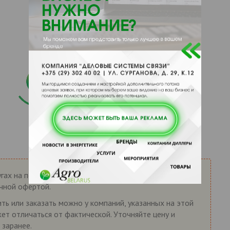
гах на портале AgroBelarus.by носит справочный
ичной офертой.
ть или заказать можно у компаний, указанных на этой
жет отличаться от фактической. Уточняйте цену и
 заранее.