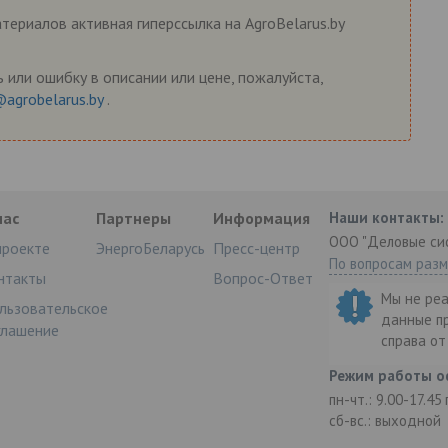
ериалов активная гиперссылка на AgroBelarus.by
 или ошибку в описании или цене, пожалуйста,
@agrobelarus.by
.
нас
Партнеры
Информация
Наши контакты:
ООО "Деловые си
проекте
ЭнергоБеларусь
Пресс-центр
По вопросам раз
нтакты
Вопрос-Ответ
Мы не ре
льзовательское
данные п
глашение
справа о
Режим работы о
пн-чт.: 9.00-17.45
сб-вс.: выходной