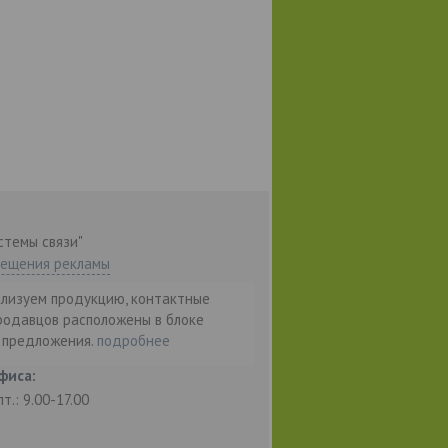
стемы связи"
мещения рекламы
ализуем продукцию, контактные
родавцов расположены в блоке
т предложения.
подробнее
фиса:
пт.: 9.00-17.00