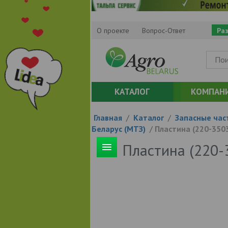
О проекте
Вопрос-Ответ
Ра
КАТАЛОГ
КОМПАН
Главная
/
Каталог
/
Запасные час
Беларус (МТЗ)
/
Пластина (220-350
Пластина (220-