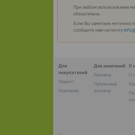
При любом использовании мат
обязательна.
Если Вы заметили неточность
сообщите нам на почту
info
Для
Для компаний
О 
покупателей
Реклама
О 
Маркет
Публичный
Ко
Компании
договор
По
со