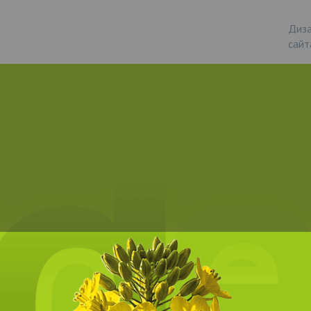
Диза
сайт