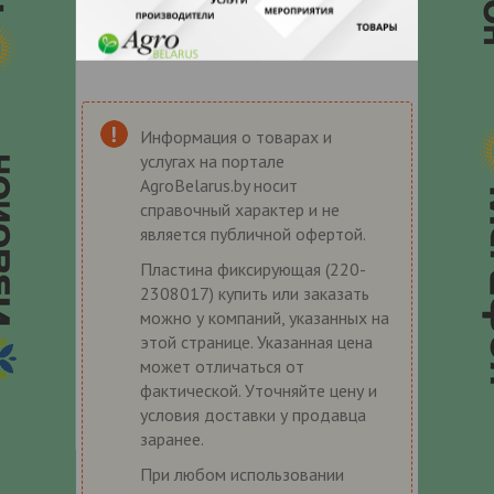
Информация о товарах и
услугах на портале
AgroBelarus.by носит
справочный характер и не
является публичной офертой.
Пластина фиксирующая (220-
2308017) купить или заказать
можно у компаний, указанных на
этой странице. Указанная цена
может отличаться от
фактической. Уточняйте цену и
условия доставки у продавца
заранее.
При любом использовании