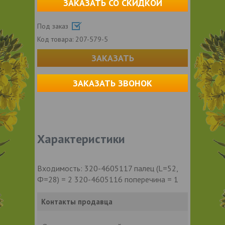
ЗАКАЗАТЬ СО СКИДКОЙ
Под заказ
Код товара:
207-579-5
ЗАКАЗАТЬ
ЗАКАЗАТЬ ЗВОНОК
Характеристики
Входимость: 320-4605117 палец (L=52,
Ф=28) = 2 320-4605116 поперечина = 1
Контакты продавца