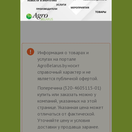
Информация о товарах и
услугах на портале
AgroBelarus.by носит
справочный характер и не
является публичной офертой.
Поперечина (320-4605115-01)
купить или заказать можно у
компаний, указанных на этой
странице. Указанная цена может
отличаться от фактической.
Уточняйте цену и условия
доставки у продавца заранее.