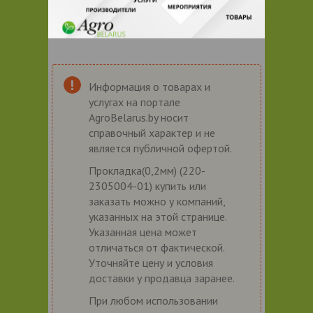
Информация о товарах и
услугах на портале
AgroBelarus.by носит
справочный характер и не
является публичной офертой.
Прокладка(0,2мм) (220-
2305004-01) купить или
заказать можно у компаний,
указанных на этой странице.
Указанная цена может
отличаться от фактической.
Уточняйте цену и условия
доставки у продавца заранее.
При любом использовании