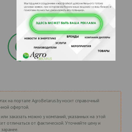
гах на портале AgroBelarus.by носит справочный
ичной офертой.
 или заказать можно у компаний, указанных на этой
жет отличаться от фактической. Уточняйте цену и
 заранее.