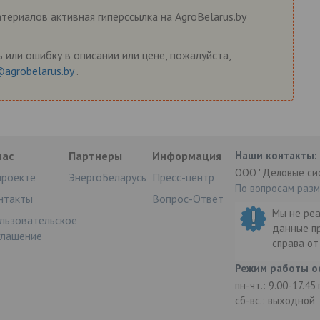
ериалов активная гиперссылка на AgroBelarus.by
 или ошибку в описании или цене, пожалуйста,
@agrobelarus.by
.
нас
Партнеры
Информация
Наши контакты:
ООО "Деловые си
проекте
ЭнергоБеларусь
Пресс-центр
По вопросам раз
нтакты
Вопрос-Ответ
Мы не ре
льзовательское
данные п
глашение
справа о
Режим работы о
пн-чт.: 9.00-17.45
сб-вс.: выходной