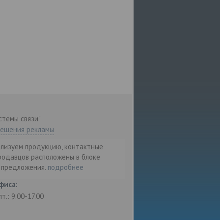
стемы связи"
мещения рекламы
ализуем продукцию, контактные
родавцов расположены в блоке
т предложения.
подробнее
фиса:
пт.: 9.00-17.00