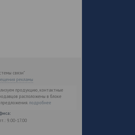
стемы связи"
мещения рекламы
ализуем продукцию, контактные
родавцов расположены в блоке
т предложения.
подробнее
фиса:
пт.: 9.00-17.00