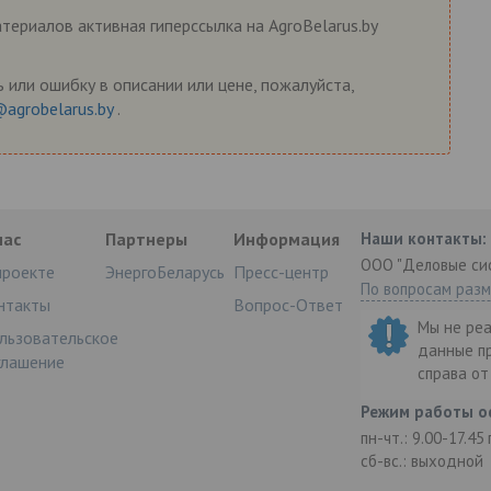
ериалов активная гиперссылка на AgroBelarus.by
 или ошибку в описании или цене, пожалуйста,
@agrobelarus.by
.
нас
Партнеры
Информация
Наши контакты:
ООО "Деловые си
проекте
ЭнергоБеларусь
Пресс-центр
По вопросам раз
нтакты
Вопрос-Ответ
Мы не ре
льзовательское
данные п
глашение
справа о
Режим работы о
пн-чт.: 9.00-17.45
сб-вс.: выходной