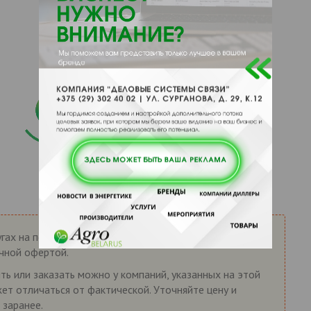
гах на портале AgroBelarus.by носит справочный
ичной офертой.
ть или заказать можно у компаний, указанных на этой
жет отличаться от фактической. Уточняйте цену и
 заранее.