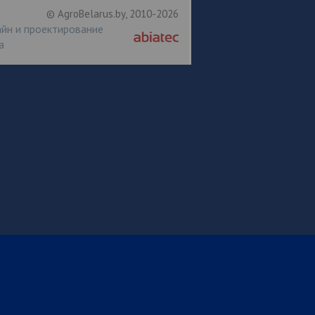
© AgroBelarus.by, 2010-2026
йн и проектирование
а