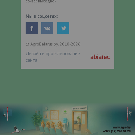
сб-вс.: выходной
Мы в соцсетях:
© AgroBelarus.by, 2010-2026
Дизайн и проектирование
сайта