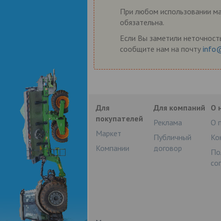
При любом использовании мат
обязательна.
Если Вы заметили неточность
сообщите нам на почту
info
Для
Для компаний
О 
покупателей
Реклама
О 
Маркет
Публичный
Ко
Компании
договор
По
со