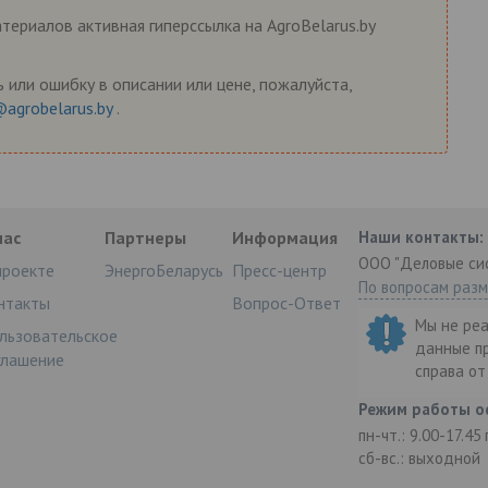
ериалов активная гиперссылка на AgroBelarus.by
 или ошибку в описании или цене, пожалуйста,
@agrobelarus.by
.
нас
Партнеры
Информация
Наши контакты:
ООО "Деловые си
проекте
ЭнергоБеларусь
Пресс-центр
По вопросам раз
нтакты
Вопрос-Ответ
Мы не ре
льзовательское
данные п
глашение
справа о
Режим работы о
пн-чт.: 9.00-17.45
сб-вс.: выходной