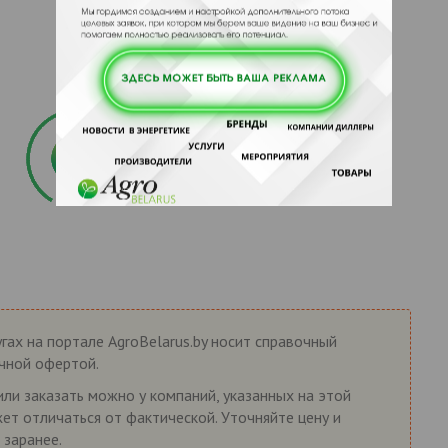
гах на портале AgroBelarus.by носит справочный
ичной офертой.
или заказать можно у компаний, указанных на этой
жет отличаться от фактической. Уточняйте цену и
 заранее.