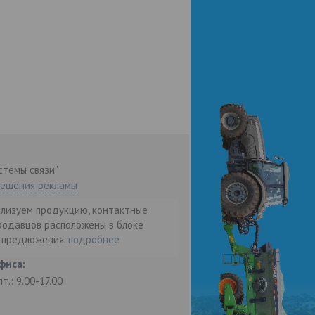
стемы связи"
мещения рекламы
ализуем продукцию, контактные
родавцов расположены в блоке
т предложения.
подробнее
фиса:
пт.: 9.00-17.00