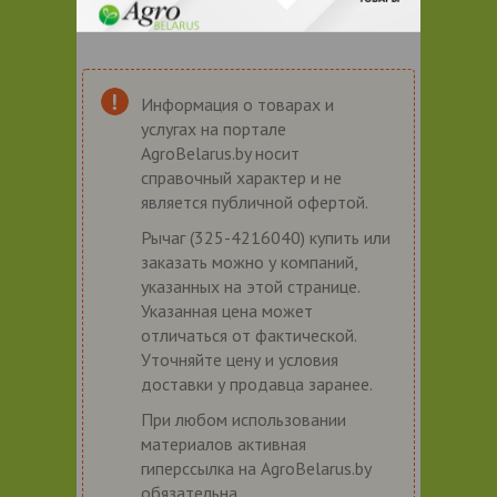
Информация о товарах и
услугах на портале
AgroBelarus.by носит
справочный характер и не
является публичной офертой.
Рычаг (325-4216040) купить или
заказать можно у компаний,
указанных на этой странице.
Указанная цена может
отличаться от фактической.
Уточняйте цену и условия
доставки у продавца заранее.
При любом использовании
материалов активная
гиперссылка на AgroBelarus.by
обязательна.