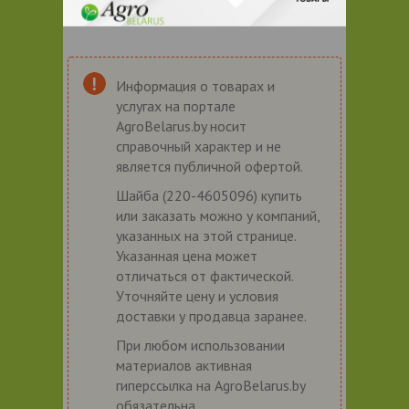
Информация о товарах и
услугах на портале
AgroBelarus.by носит
справочный характер и не
является публичной офертой.
Шайба (220-4605096) купить
или заказать можно у компаний,
указанных на этой странице.
Указанная цена может
отличаться от фактической.
Уточняйте цену и условия
доставки у продавца заранее.
При любом использовании
материалов активная
гиперссылка на AgroBelarus.by
обязательна.