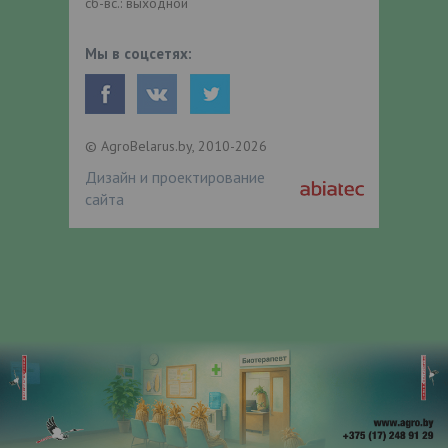
сб-вс.: выходной
Мы в соцсетях:
© AgroBelarus.by, 2010-2026
Дизайн и проектирование
сайта