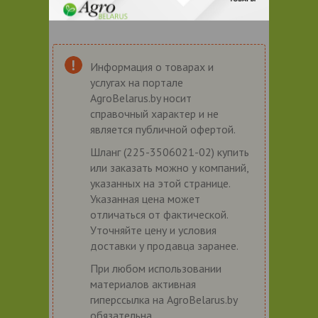
Информация о товарах и
услугах на портале
AgroBelarus.by носит
справочный характер и не
является публичной офертой.
Шланг (225-3506021-02) купить
или заказать можно у компаний,
указанных на этой странице.
Указанная цена может
отличаться от фактической.
Уточняйте цену и условия
доставки у продавца заранее.
При любом использовании
материалов активная
гиперссылка на AgroBelarus.by
обязательна.