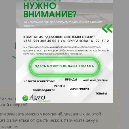
гах на портале AgroBelarus.by носит справочный
ичной офертой.
или заказать можно у компаний, указанных на этой
жет отличаться от фактической. Уточняйте цену и
 заранее.