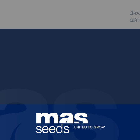
Диза
сайт