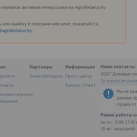
ериалов активная гиперссылка на AgroBelarus.by
 или ошибку в описании или цене, пожалуйста,
@agrobelarus.by
.
нас
Партнеры
Информация
Наши контакты:
ООО "Деловые си
проекте
ЭнергоБеларусь
Пресс-центр
По вопросам раз
нтакты
Вопрос-Ответ
Мы не ре
льзовательское
данные п
глашение
справа о
Режим работы о
пн-чт.: 9.00-17.45
сб-вс.: выходной