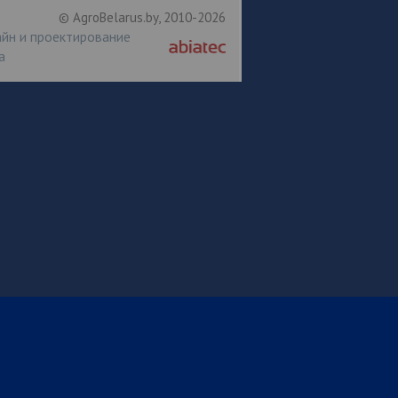
© AgroBelarus.by, 2010-2026
йн и проектирование
а