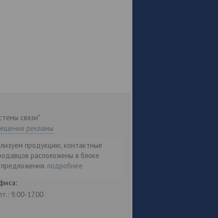
стемы связи"
мещения рекламы
ализуем продукцию, контактные
родавцов расположены в блоке
т предложения.
подробнее
фиса:
пт.: 9.00-17.00