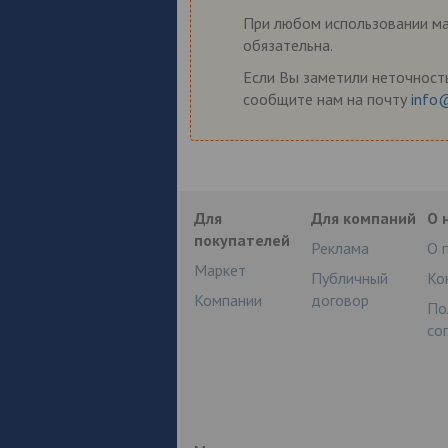
При любом использовании мат
обязательна.
Если Вы заметили неточность
сообщите нам на почту
info
Для
Для компаний
О 
покупателей
Реклама
О 
Маркет
Публичный
Ко
Компании
договор
По
со