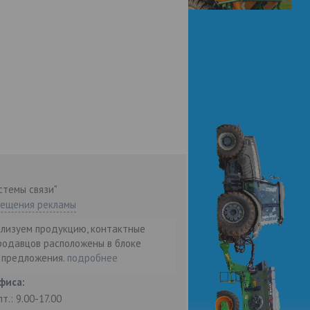
стемы связи"
мещения рекламы
ализуем продукцию, контактные
родавцов расположены в блоке
т предложения.
подробнее
фиса:
пт.: 9.00-17.00