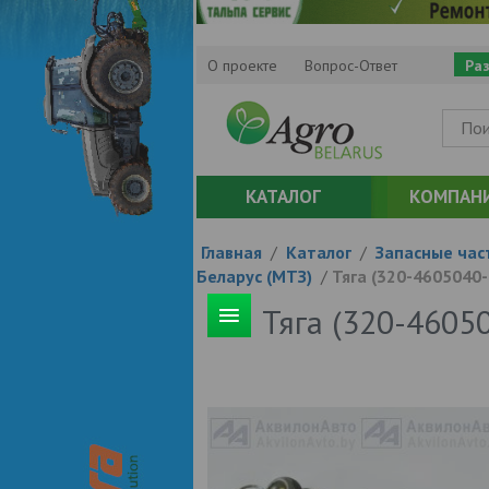
О проекте
Вопрос-Ответ
Ра
КАТАЛОГ
КОМПАН
Главная
/
Каталог
/
Запасные час
Беларус (МТЗ)
/
Тяга (320-4605040-
Тяга (320-4605