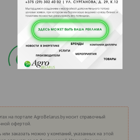
гах на портале AgroBelarus.by носит справочный
ичной офертой.
ь или заказать можно у компаний, указанных на этой