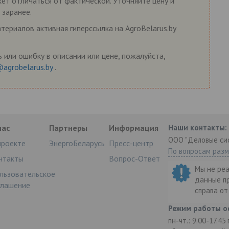
жет отличаться от фактической. Уточняйте цену и
 заранее.
ериалов активная гиперссылка на AgroBelarus.by
 или ошибку в описании или цене, пожалуйста,
@agrobelarus.by
.
нас
Партнеры
Информация
Наши контакты:
ООО "Деловые си
проекте
ЭнергоБеларусь
Пресс-центр
По вопросам раз
нтакты
Вопрос-Ответ
Мы не ре
льзовательское
данные п
глашение
справа о
Режим работы о
пн-чт.: 9.00-17.45