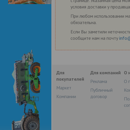
странице. Указанная цена мо
условия доставки у продавца
При любом использовании мат
обязательна.
Если Вы заметили неточность
сообщите нам на почту
info
Для
Для компаний
О 
покупателей
Реклама
О 
Маркет
Публичный
Ко
Компании
договор
По
со