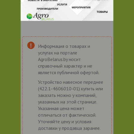
Информация о товарах и
услугах на портале
AgroBelarus.by носит
справочный характер и не
является публичной офертой.
Устройство навесное переднее
(422.1-4606010-01) купить или
заказать можно у компаний,
указанных на этой странице.
Указанная цена может
отличаться от фактической.
Уточняйте цену и условия
доставки у продавца заранее.