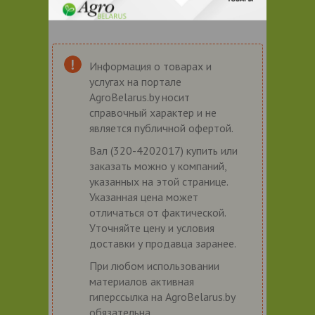
Информация о товарах и
услугах на портале
AgroBelarus.by носит
справочный характер и не
является публичной офертой.
Вал (320-4202017) купить или
заказать можно у компаний,
указанных на этой странице.
Указанная цена может
отличаться от фактической.
Уточняйте цену и условия
доставки у продавца заранее.
При любом использовании
материалов активная
гиперссылка на AgroBelarus.by
обязательна.