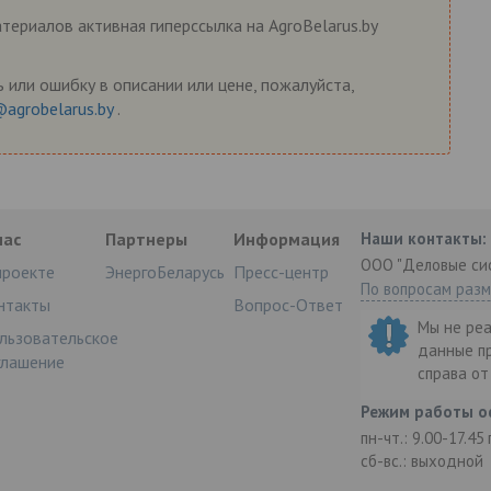
ериалов активная гиперссылка на AgroBelarus.by
 или ошибку в описании или цене, пожалуйста,
@agrobelarus.by
.
нас
Партнеры
Информация
Наши контакты:
ООО "Деловые си
проекте
ЭнергоБеларусь
Пресс-центр
По вопросам раз
нтакты
Вопрос-Ответ
Мы не ре
льзовательское
данные п
глашение
справа о
Режим работы о
пн-чт.: 9.00-17.45
сб-вс.: выходной