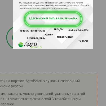
гах на портале AgroBelarus.by носит справочный
ичной офертой.
 или заказать можно у компаний, указанных на этой
жет отличаться от фактической. Уточняйте цену и
 заранее.