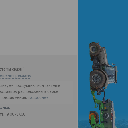
стемы связи"
мещения рекламы
ализуем продукцию, контактные
родавцов расположены в блоке
т предложения.
подробнее
фиса:
пт.: 9.00-17.00