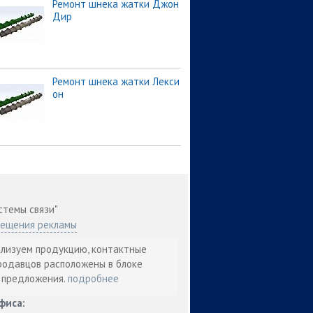
Ремонт шнека жатки Джон
Дир
Ремонт шнека жатки Лекси
он
стемы связи"
мещения рекламы
ализуем продукцию, контактные
родавцов расположены в блоке
т предложения.
подробнее
фиса: