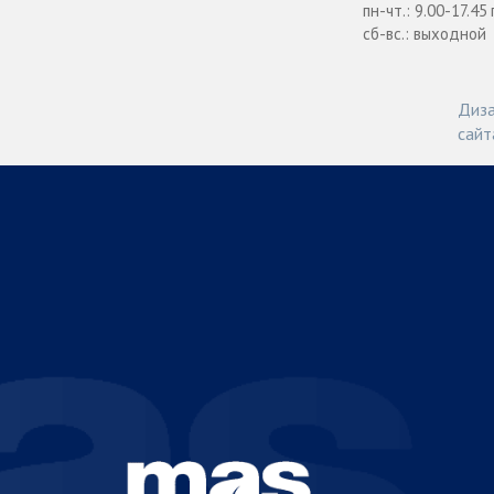
пн-чт.: 9.00-17.45
сб-вс.: выходной
Диза
сайт