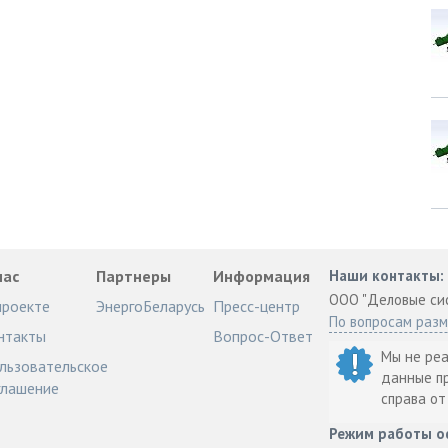
нас
Партнеры
Информация
Наши контакты:
ООО "Деловые си
проекте
ЭнергоБеларусь
Пресс-центр
По вопросам раз
нтакты
Вопрос-Ответ
Мы не ре
льзовательское
данные п
глашение
справа о
Режим работы о