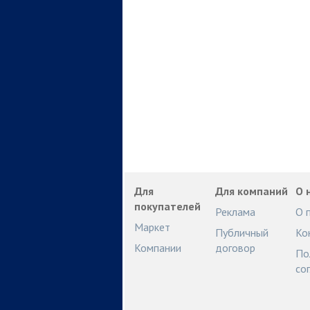
Для
Для компаний
О 
покупателей
Реклама
О 
Маркет
Публичный
Ко
Компании
договор
По
со