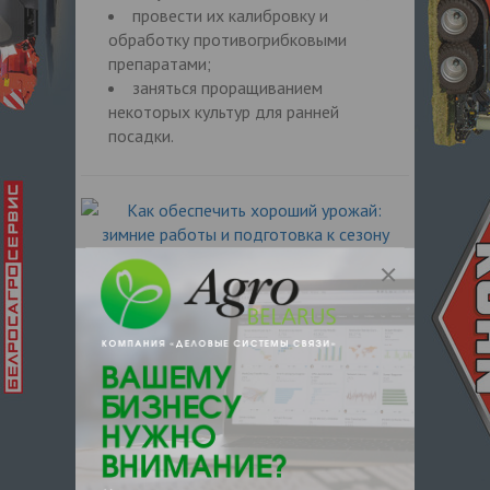
провести их калибровку и
обработку противогрибковыми
препаратами;
заняться проращиванием
некоторых культур для ранней
посадки.
5. Ремонт и обслуживание
техники
Зимой есть время для проверки и ремонта
сельскохозяйственного оборудования. Это
включает:
техническое обслуживание
тракторов, плугов, сеялок;