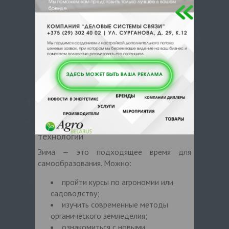
заточку и ремонт садового
инструмента;
обновление или модернизацию
систем полива.
6. Укрепление знаний
Обучение и изучение новых
технологий
Зима — это подходящее время для
самообразования. Можно:
пройти курсы по агрономии или
садоводству;
изучить современные методы
органического земледелия;
ознакомиться с новыми