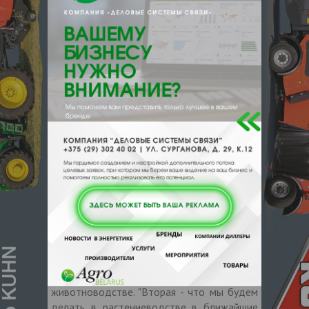
определенной ответственности за
результат, - подчеркнул Дмитрий Крутой. -
И в рамках пятилетки, а также 2026 года,
надо посмотреть, на каком мы сегодня
уровне находимся, что не получается и
какие нужно принять шаги, чтобы ситуацию
исправить".
Сейчас подводят первые итоги работы
всей отрасли: как прошла зимовка скота,
как идут посевные работы, началась
заготовка травянистых кормов. Как
отметил глава Администрации
Президента, перед Могилевской областью
стоят серьезные задачи.
И сегодня, акцентировал внимание
Дмитрий Крутой, первая задача -
определиться, что происходит в
животноводстве. "Вторая - что мы будем
делать в растениеводстве в ближайшие