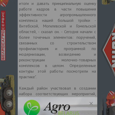
итоги и давать принципиальную оценку
работе кадров в части повышения
эффективности агропромышленного
комплекса нашей большой тройки -
Витебской, Могилевской и Гомельской
областей, - сказал он. - Сегодня начали с
более точечных элементов: поручений,
связанных со строительством
профилакториев и программой по
модернизации, возведению и
реконструкции молочно-товарных
комплексов в целом. Определенные
контуры этой работы посмотрели на
практике".
Каждый район участвовал в создании
набора соответствующих мероприятий,
направленных на развитие АПК. И в
прошлом году на это было потрачено не
мало времени. "Уже наступает время