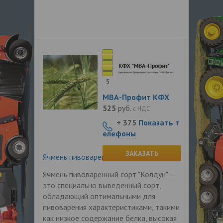
5
МВА-Профит КФХ
525
руб.
с НДС
+ 375
Показать т
елефоны
ЗАКАЗАТЬ
Ячмень пивоваренный сорт "Колдун"
Ячмень пивоваренный сорт "Колдун" —
это специально выведенный сорт,
обладающий оптимальными для
пивоварения характеристиками, такими
как низкое содержание белка, высокая