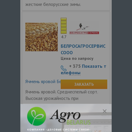
жесткие белорусские зимы.
4.7
БЕЛРОСАГРОСЕРВИС
СООО
Цена по запросу
+ 375
Показать т
елефоны
Ячмень яровой Бенте
ЗАКАЗАТЬ
Ячмень яровой. Среднеспелый сорт.
Высокая урожайность при
минимальных затратах, с оптимальным
и стабильным содержанием белка.
Преимущества Устойчивость к
полеганию 4,9 балла; Высокая
устойчивость к болезням; Прибавка