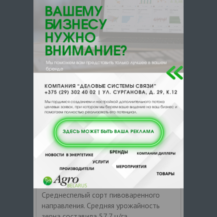
урожайности к контролю - 14%;
АГРОЛИНК СЗАО
Цена по запросу
+ 375
Показать т
елефоны
ЗАКАЗАТЬ
Ячмень озимый Дипло
Преимущества: Высокая
зимостойкость. Хорошие пивоваренные
характеристики. Отличная
устойчивость к полеганию. Описание:
Среднеспелый сорт пивоваренного
направления. Средняя урожайность
зерна составила 57,7 ц/га,