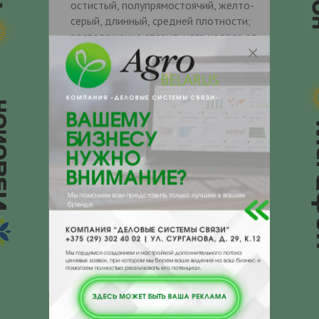
остистый, полупрямостоячий, желто-
серый, длинный, средней плотности;
расположение стерильного колоса от
параллельного до слегка
отклоненного.
Ости длинные, со слабой
антоциановой окраской кончика.
Первый сегмент стерженька колоса
средний, слабо изогнут.
Зерно пленчатое, зазубренность
внутренних боковых нервов наружной
цветковой чешуи слабая;
антоциановая окраска нервов
наружной цветковой чешуи средняя;
опушение брюшной бороздки
отсутствует; расположение лодикул
охватывающие.
Тип развития – яровой.
Контакты продавца