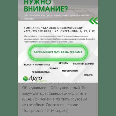
Новое. Полярность: "3" (+ справа).
АКБ 6СТ 190 L(3) (левый) Vaiper
Дополнительные характеристики:
Обслуживание: Обслуживаемый. Тип
аккумулятора: Свинцово-кислотные
(SLA). Применение по типу: Грузовые
автомобили. Состояние: Новое.
Полярность: "3" (+ справа).