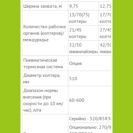
Ширина захвата, м
9,75
12,75
13/70(75)
17/70(75)
колтеры
колтеры
Количество рабочих
21/45
27/45
органов (колтеров)/
колтеры
колтеры
междурядье
32/30
42/30
ликвилайзеры
ликвилайзеры
Пневматическая
Опция
тормозная система
Диаметр колтера,
510
мм
Диапазон нормы
внесения (при
60-600
скорости до 10 км/
час), л/га
Серийно - 320/85R38
Опционально: 270/95R44,