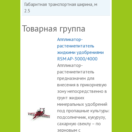
Габаритная транспортная ширина, м
2.5
Товарная группа
Аппликатор-
растениепитатель
жидкими удобрениями
RSM AP-3000/4000
Аппликатор-
растениепитатель
предназначен для
внесения в прикорневую
зону непосредственно в
грунт жидких
минеральных удобрений
под пропашные культуры:
подсолнечник, кукурузу,
сахарную свеклу – по
зерновым с