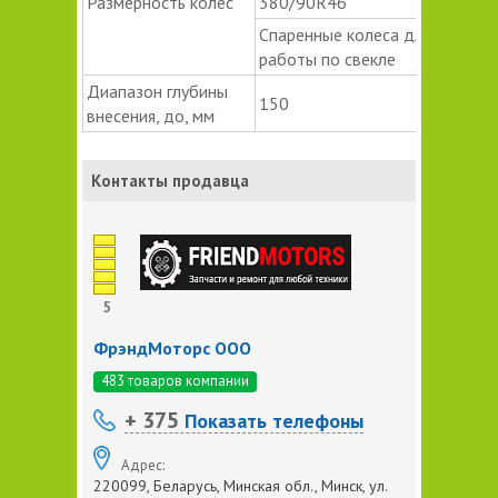
Размерность колес
380/90R46
Спаренные колеса для
работы по свекле
Диапазон глубины
150
внесения, до, мм
Контакты продавца
5
ФрэндМоторс ООО
483 товаров компании
+ 375
Показать телефоны
Адрес:
220099, Беларусь, Минская обл., Минск, ул.