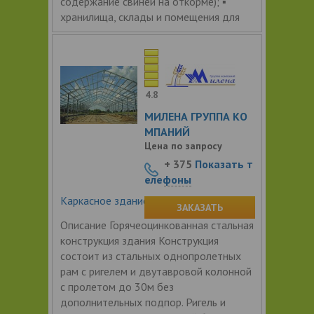
содержание свиней на откорме); ▪
хранилища, склады и помещения для
4.8
МИЛЕНА ГРУППА КО
МПАНИЙ
Цена по запросу
+ 375
Показать т
елефоны
Каркасное здание для МТФ
ЗАКАЗАТЬ
Описание Горячеоцинкованная стальная
конструкция здания Конструкция
состоит из стальных однопролетных
рам с ригелем и двутавровой колонной
с пролетом до 30м без
дополнительных подпор. Ригель и