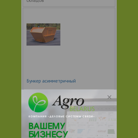
Бункер асимметричный
Бункер предназначен для хранения,
сбора и последующего удаления
крупногабаритного промышленного,
строительного или бытового мусора.
При использовании бункера время
технологического простоя для
операций погрузки и разгрузки