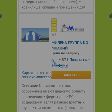
содержание свиней на откорме); ▪
хранилища, склады и помещения для
4.8
МИЛЕНА ГРУППА КО
МПАНИЙ
Цена по запросу
+ 375
Показать т
елефоны
Каркасно-тентовое сооружение для
ЗАКАЗАТЬ
свинокомплексов
Описание Каркасно-тентовые
сооружения имеют широкую область
применения: ▪ фермы для КРС и
содержания телят разновозрастных
групп; ▪ свинокомплексы (холодное