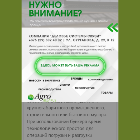
сокращается до 3 минут,
Бункер симметричный
Бункер предназначен для хранения,
сбора и последующего удаления
крупногабаритного промышленного,
строительного или бытового мусора.
При использовании бункера время
технологического простоя для
операций погрузки и разгрузки