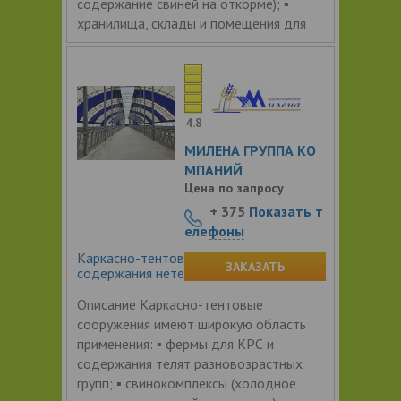
содержание свиней на откорме); ▪
хранилища, склады и помещения для
4.8
МИЛЕНА ГРУППА КО
МПАНИЙ
Цена по запросу
+ 375
Показать т
елефоны
Каркасно-тентовое сооружение для
ЗАКАЗАТЬ
содержания нетелей
Описание Каркасно-тентовые
сооружения имеют широкую область
применения: ▪ фермы для КРС и
содержания телят разновозрастных
групп; ▪ свинокомплексы (холодное