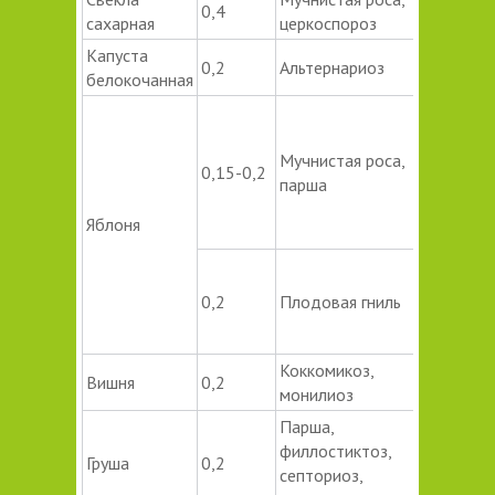
0,4
Опрыски
сахарная
церкоспороз
в период
Капуста
вегетаци
0,2
Альтернариоз
белокочанная
Опрыски
в период
Мучнистая роса,
вегетаци
0,15-0,2
парша
0,015-0
рабочей
Яблоня
жидкост
Опрыски
культуры
0,2
Плодовая гниль
после
цветения
Коккомикоз,
Вишня
0,2
монилиоз
Парша,
Опрыски
филлостиктоз,
Груша
0,2
в период
септориоз,
вегетаци