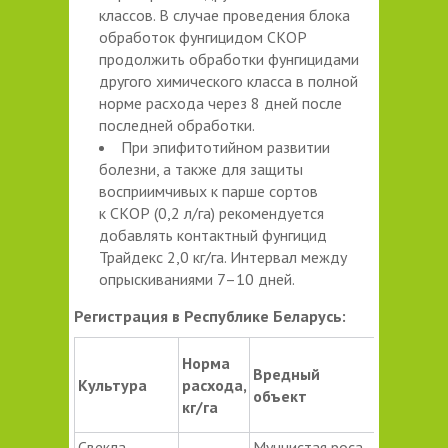
классов. В случае проведения блока
обработок фунгицидом СКОР
продолжить обработки фунгицидами
другого химического класса в полной
норме расхода через 8 дней после
последней обработки.
При эпифитотийном развитии
болезни, а также для защиты
восприимчивых к парше сортов
к СКОР (0,2 л/га) рекомендуется
добавлять контактный фунгицид
Трайдекс 2,0 кг/га. Интервал между
опрыскиваниями 7–10 дней.
Регистрация в Республике Беларусь:
Норма
Способ 
Вредный
Культура
расхода,
сроки
объект
кг/га
примене
Свекла
Мучнистая роса,