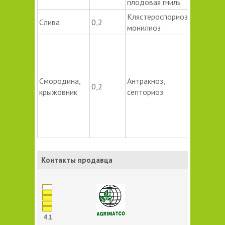
плодовая гниль
Клястероспориоз,
Слива
0,2
монилиоз
Опрыски
в период
вегетаци
первое 
Смородина,
Антракноз,
0,2
в период
крыжовник
септориоз
бутониза
второе 
сразу по
цветения
Контакты продавца
4.1