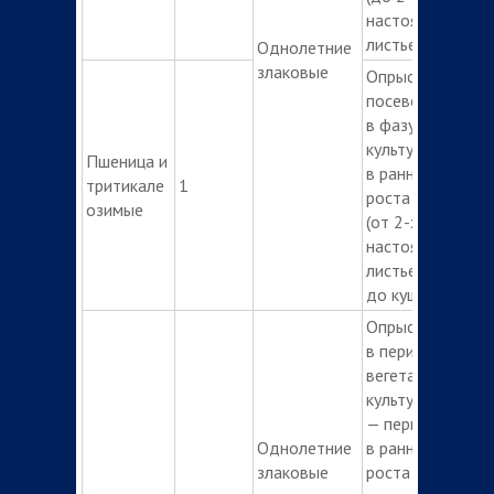
настоящих
листьев)
Однолетние
злаковые
Опрыскивание
посевов весной
в фазу кущения
культуры,
Пшеница и
в ранние фазы
тритикале
1
роста сорняков
озимые
(от 2-х
настоящих
листьев
до кущения)
Опрыскивание
в период
вегетации
культуры:
— первое:
Однолетние
в ранние фазы
злаковые
роста развития