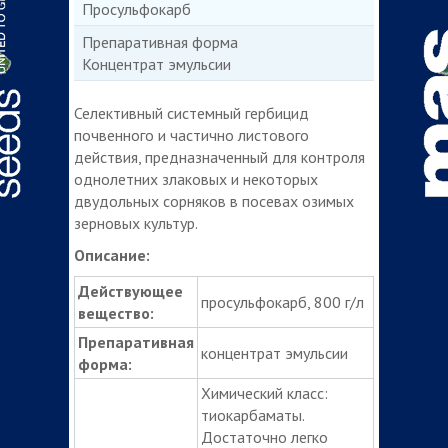
Просульфокарб
Препаративная форма
Концентрат эмульсии
Селективный системный гербицид
почвенного и частично листового
действия, предназначенный для контроля
однолетних злаковых и некоторых
двудольных сорняков в посевах озимых
зерновых культур.
Описание:
Действующее
просульфокарб, 800 г/л
вещество:
Препаративная
концентрат эмульсии
форма:
Химический класс:
тиокарбаматы.
Достаточно легко