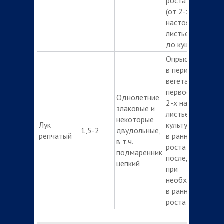
роста сорняков
(от 2-х
настоящих
листьев
до кущения)
Опрыскивание
в период
вегетации:
первое- с фазы
Однолетние
2-х настоящих
злаковые и
листьев
некоторые
Лук
культуры
1,5-2
двудольные,
репчатый
в ранние фазы
в т.ч.
роста сорняков,
подмаренник
последующие —
цепкий
при
необходимости
в ранние фазы
роста сорняков