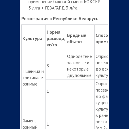
применение баковой смеси БОКСЕР
3 л/га + ГЕЗАГАРД 3 л/га.
Регистрация в Республике Беларусь:
Норма
Вредный
Способ и сроки
Культура
расхода,
объект
применения
кг/га
Однолетние
Опрыскивание
злаковые и
посевов осенью
3
некоторые
до всходов
Пшеница и
двудольные
культуры
тритикале
Опрыскивание
озимые
посевов осенью
1
до фазы
кущения
культуры,
в ранние фазы
Ячмень
роста сорняков
1
озимый
(до 2-х