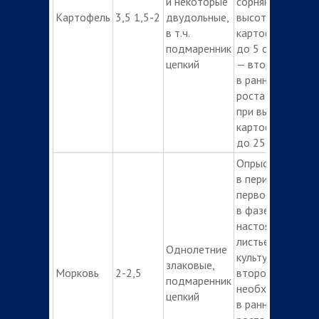
и некоторые
сорняков при
Картофель
3,5 1,5-2
двудольные,
высоте
в т.ч.
картофеля
подмаренник
до 5 см;
цепкий
— второе:
в ранние фазы
роста сорняков
при высоте
картофеля
до 25 см
Опрыскивание
в период:
первое —
в фазе 1-2
настоящих
листьев
Однолетние
культуры;
злаковые,
Морковь
2-2,5
второе — при
подмаренник
необходимости
цепкий
в ранние фазы