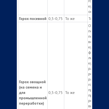
года – все
культуры бе
ограничения
Горох посевной
0,5-0,75
То же
То же
Опрыскиван
почвы посл
посева, до
всходов
культуры ил
фазу 3-6
листьев
культуры в
ранние фаз
роста сорн
растений. В
Горох овощной
год
(на семена и
применения
для
0,5-0,75
То же
препарата
промышленной
рекомендуе
переработки)
высевать