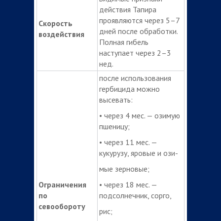
действия Тапира
проявляются через 5–7
Скорость
дней после обработки.
воздействия
Полная гибель
наступает через 2–3
нед.
после использования
гербицида можно
высевать:
• через 4 мес. — озимую
пшеницу;
• через 11 мес. —
кукурузу, яровые и ози-
мые зерновые;
Ограничения
• через 18 мес. —
по
подсолнечник, сорго,
севообороту
рис;