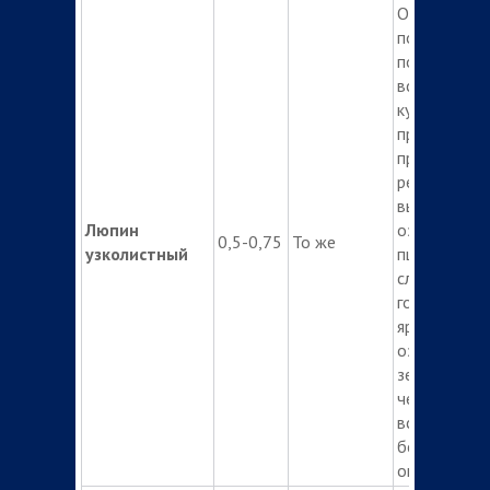
Опрыскиван
почвы посл
посева до
всходов
культуры. В 
применения
препарата
рекомендуе
высевать
Люпин
озимую
0,5-0,75
То же
узколистный
пшеницу, на
следующий
год – кукуру
яровые и
озимые
зерновые,
через 2 год
все культур
без
ограничения