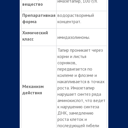
имазетапир, 100 г/л.
вещество
Препаративная
водорастворимый
форма
концентрат.
Химический
имидазолиноны.
класс
Тапир проникает через
корни и листья
сорняков,
передвигается по
ксилеме и флоэме и
накапливается в точках
Механизм
роста. Имазетапир
действия
нарушает синтез ряда
аминокислот, что ведет
к нарушению синтеза
ДНК, замедлению
роста клеток и
последующей гибели