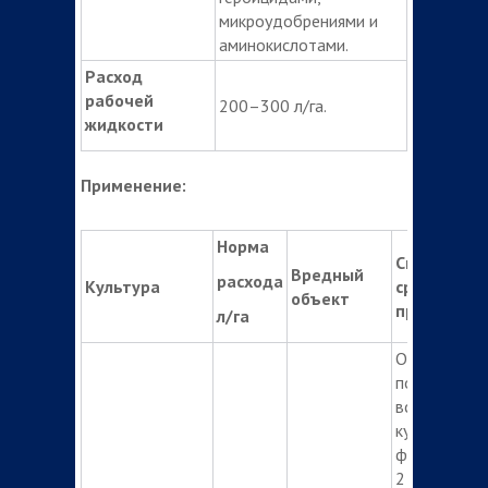
микроудобрениями и
аминокислотами.
Расход
рабочей
200–300 л/га.
жидкости
Применение:
Норма
Способ и
Вредный
расхода
Культура
сроки
объект
применени
л/га
Опрыскиван
почвы до
всходов
культуры ил
фазу всход
2 настоящи