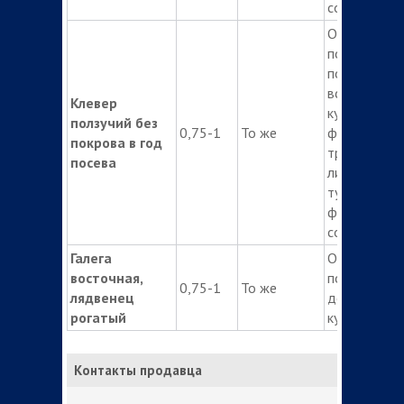
сорняков
Опрыскиван
почвы посл
посева до
всходов
Клевер
культуры ил
ползучий без
0,75-1
То же
фазу 1-2
покрова в год
тройчатых
посева
листьев кул
туры в ранн
фазы роста
сорняков
Галега
Опрыскиван
восточная,
после посев
0,75-1
То же
лядвенец
до всходов
рогатый
культуры
Контакты продавца