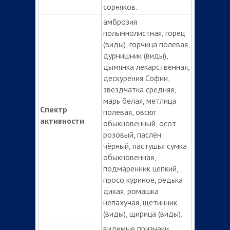
сорняков.
амброзия
полыннолистная, горец
(виды), горчица полевая,
дурнишник (виды),
дымянка лекарственная,
дескурения Софии,
звездчатка средняя,
марь белая, метлица
Спектр
полевая, овсюг
активности
обыкновенный, осот
розовый, паслён
чёрный, пастушья сумка
обыкновенная,
подмаренник цепкий,
просо куриное, редька
дикая, ромашка
непахучая, щетинник
(виды), щирица (виды).
видимые признаки