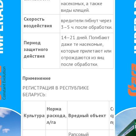
насекомых, а также
виды клещей.
Скорость
вредители гибнут через
воздействия
3–5 ч. после обработки.
14–21 дней. Погибают
Период
даже те насекомые,
защитного
которые прилетают или
действия
отрождаются из яиц
после обработки.
Применение
РЕГИСТРАЦИЯ В РЕСПУБЛИКЕ
БЕЛАРУСЬ:
Норма
Способ и
Культура
расхода,
Вредный объект
сроки
л/га
применени
Рапсовый