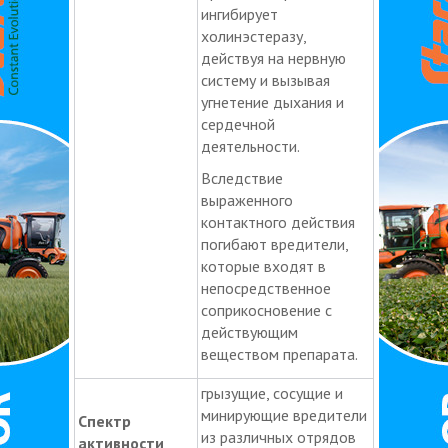
ингибирует
холинэстеразу,
действуя на нервную
систему и вызывая
угнетение дыхания и
сердечной
деятельности.
Вследствие
выраженного
контактного действия
погибают вредители,
которые входят в
непосредственное
соприкосновение с
действующим
веществом препарата.
грызущие, сосущие и
минирующие вредители
Спектр
из различных отрядов
активности