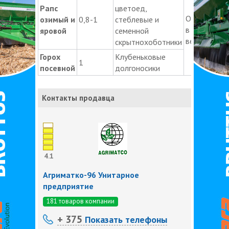
Рапс
цветоед,
Опрыскиван
озимый и
0,8-1
стеблевые и
в период
яровой
семенной
вегетации
скрытнохоботники
Горох
Клубеньковые
1
посевной
долгоносики
Контакты продавца
4.1
Агриматко-96 Унитарное
предприятие
181 товаров компании
+ 375
Показать телефоны