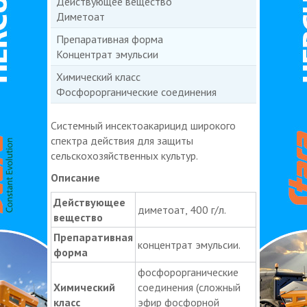
Действующее вещество
Диметоат
Препаративная форма
Концентрат эмульсии
Химический класс
Фосфорорганические соединения
Системный инсектоакарицид широкого
спектра действия для защиты
сельскохозяйственных культур.
Описание
Действующее
диметоат, 400 г/л.
вещество
Препаративная
концентрат эмульсии.
форма
фосфорорганические
Химический
соединения (сложный
класс
эфир фосфорной