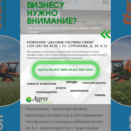
до 4 т. (перевозимые барабаны № 17-
22 по ГОСТ 5151-79). Транспортёр
КТ-4 агрегатируется с
4.8
СелАгро ООО
Цена по запросу
+ 375
Показать т
елефоны
ЗАКАЗАТЬ
Транспортер кабельный (кабелевоз)
КТ-4.1
Назначение: транспортировка,
прокладка (подвеска) и обслуживание
телефонных и силовых кабелей весом
до 6 т. Агрегатируется с тракторами