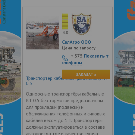
4.8
СелАгро ООО
Цена по запросу
+ 375
Показать т
елефоны
ЗАКАЗАТЬ
Транспортер кабельный (кабелевоз) КТ
0.5
Одноосные транспортёры кабельные
КТ 0.5 без тормозов предназначены
для прокладки (подвески) и
обслуживания телефонных и силовых
кабелей весом до 1 т. Транспортёры
должны эксплуатироваться в составе
автопоезда, где в качестве тягача