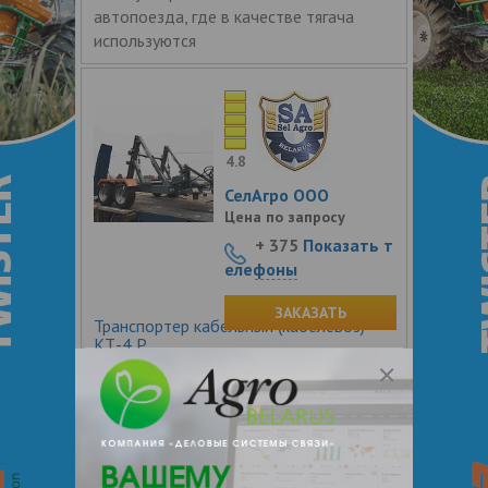
автопоезда, где в качестве тягача
используются
4.8
СелАгро ООО
Цена по запросу
+ 375
Показать т
елефоны
ЗАКАЗАТЬ
Транспортер кабельный (кабелевоз)
КТ-4 Р
Кабельный транспортёр КТ-4 Р (далее
транспортёр) предназначен для
транспортировки, прокладке
(подвеске) и обслуживании
телефонных и силовых кабелей весом