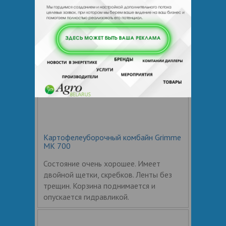
бака с гидравликой трактора.
Картофелеуборочный комбайн Grimme
MK 700
Состояние очень хорошее. Имеет
двойной щетки, скребков. Ленты без
трещин. Корзина поднимается и
опускается гидравликой.