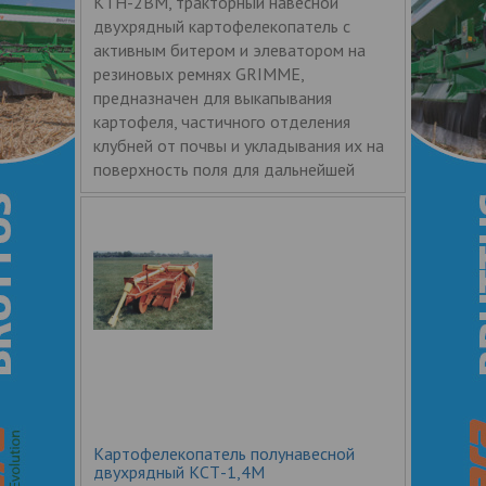
КТН-2ВМ, тракторный навесной
двухрядный картофелекопатель с
активным битером и элеватором на
резиновых ремнях GRIMME,
предназначен для выкапывания
картофеля, частичного отделения
клубней от почвы и укладывания их на
поверхность поля для дальнейшей
Картофелекопатель полунавесной
двухрядный КСТ-1,4М