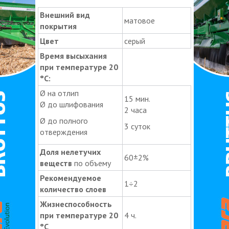
Внешний вид
матовое
покрытия
Цвет
серый
Время высыхания
при температуре 20
°С:
Ø на отлип
15 мин.
Ø до шлифования
2 часа
Ø до полного
3 суток
отверждения
Доля нелетучих
60±2%
веществ
по объему
Рекомендуемое
1÷2
количество слоев
Жизнеспособность
при температуре 20
4 ч.
°
C