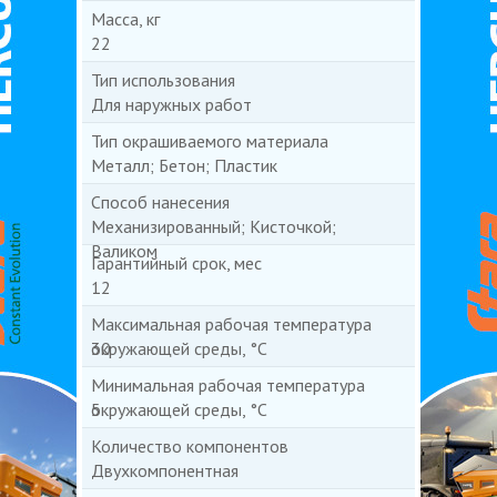
Масса, кг
22
Тип использования
Для наружных работ
Тип окрашиваемого материала
Металл; Бетон; Пластик
Способ нанесения
Механизированный; Кисточкой;
Валиком
Гарантийный срок, мес
12
Максимальная рабочая температура
окружающей среды, °С
30
Минимальная рабочая температура
окружающей среды, °С
5
Количество компонентов
Двухкомпонентная