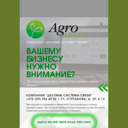
ЛЕДЕЛ / LEDEL L-one 5x2 Duo
светодиодные офисные/бытовые
светильники
Закажите светодиодные светильники
ЛЕДЕЛ / LEDEL L-one 5x2 Duo!
Компания Элреди ― официальный
дилер завода ЛЕДЕЛ / LEDEL. Наши
инженеры сами подберут светильники
для Вашего объекта, и мы доставим их
бесплатно. Светодиодные
светильники ЛЕДЕЛ /