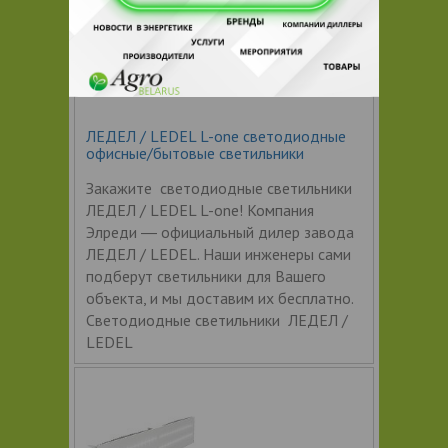
ЛЕДЕЛ / LEDEL L-one светодиодные
офисные/бытовые светильники
Закажите светодиодные светильники
ЛЕДЕЛ / LEDEL L-one! Компания
Элреди ― официальный дилер завода
ЛЕДЕЛ / LEDEL. Наши инженеры сами
подберут светильники для Вашего
объекта, и мы доставим их бесплатно.
Светодиодные светильники ЛЕДЕЛ /
LEDEL