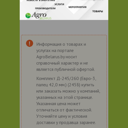
Информация о товарах и
услугах на портале
AgroBelarus.by носит
справочный характер и не
является публичной офертой.
Комплект Д-245/260 (Евро-3,
палец 42,0 мм.) (245Б) купить
или заказать можно у компаний,
указанных на этой странице.
Указанная цена может
отличаться от фактической.
Уточняйте цену и условия
доставки у продавца заранее.