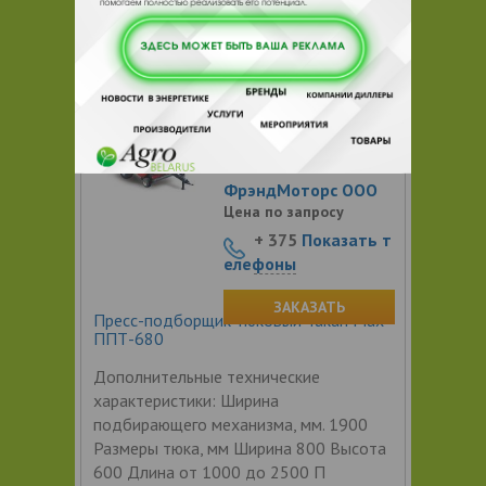
механизмам для сервисного
обслуживания;
5
ФрэндМоторс ООО
Цена по запросу
+ 375
Показать т
елефоны
ЗАКАЗАТЬ
Пресс-подборщик тюковый Tukan Max
ППТ-680
Дополнительные технические
характеристики: Ширина
подбирающего механизма, мм. 1900
Размеры тюка, мм Ширина 800 Высота
600 Длина от 1000 до 2500 П