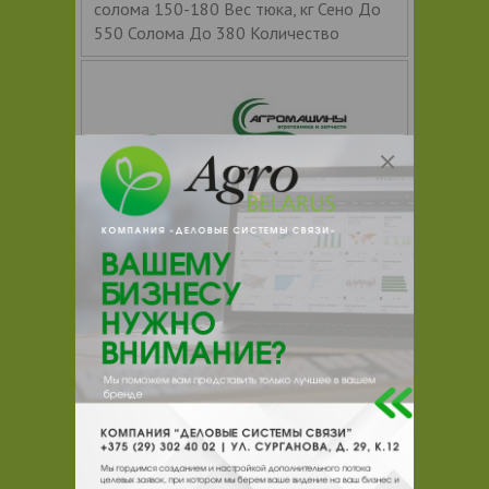
солома 150-180 Вес тюка, кг Сено До
550 Солома До 380 Количество
Агромашины ООО
Цена по запросу
+ 375
Показать т
елефоны
ЗАКАЗАТЬ
Пресс рулонный DIAVEL
Преимущества: Технические
характеристики высокого уровня:
Надежная трансмиссионная система с
защитой от перегрузок приводит в
движение вальцовую камеру; Легкий и
удобный доступ к основным узлам и