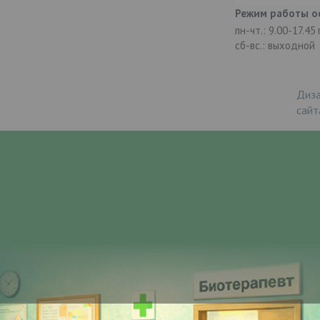
Режим работы о
пн-чт.: 9.00-17.45
сб-вс.: выходной
Диза
сайт