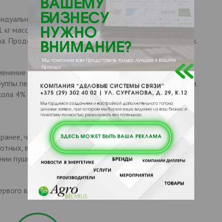
идуальным или групповым способом с кормлением в
 кг массы животного, что соответствует 1 кг
а. Продолжительность курса лечения составляет 7 суток.
менение Флорфеникола 4% с тиамфениколом и
уппы пенициллина, цефалоспоринами и фторхинолонами.
ола 4% хрякам-производителям, свиноматкам в период
 ранее, чем через 8 суток после применения последнего
вотных, вынужденно убитых до истечения указанного
нии пушными зверями.
ервого вскрытия упаковки – не более 28 дней.