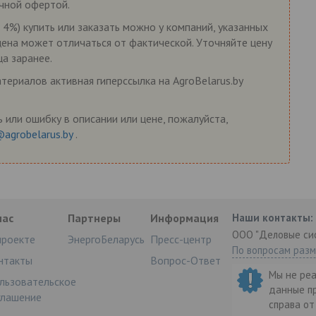
ичной офертой.
 4%) купить или заказать можно у компаний, указанных
 цена может отличаться от фактической. Уточняйте цену
ца заранее.
ериалов активная гиперссылка на AgroBelarus.by
 или ошибку в описании или цене, пожалуйста,
@agrobelarus.by
.
нас
Партнеры
Информация
Наши контакты:
ООО "Деловые си
проекте
ЭнергоБеларусь
Пресс-центр
По вопросам раз
нтакты
Вопрос-Ответ
Мы не ре
льзовательское
данные п
глашение
справа о