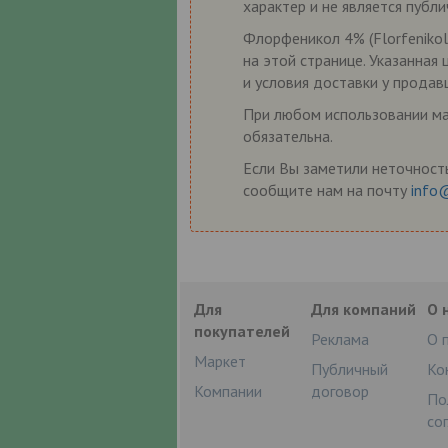
характер и не является публ
Флорфеникол 4% (Florfenikol
на этой странице. Указанная
и условия доставки у продав
При любом использовании мат
обязательна.
Если Вы заметили неточность
сообщите нам на почту
info
Для
Для компаний
О 
покупателей
Реклама
О 
Маркет
Публичный
Ко
Компании
договор
По
со