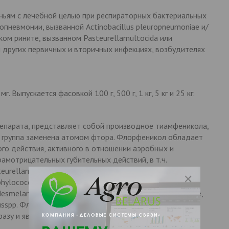
ьям с лечебной целью при респираторных бактериальных
опневмонии, вызванной Actinobacillus pleuropneumoniae и/
ком рините, вызванном Pasteurellamultocida или
ри других первичных и вторичных инфекциях, возбудителях
. Выпускается фасовкой 100 г, 500 г, 1 кг, 5 кг и 25 кг.
епарата, представляет собой производное тиамфеникола,
я группа заменена атомом фтора. Флорфеникол обладает
го действия, активного в отношении аэробных и
амотрицательных губительных действий, в т.ч.
eurellamultocida, Pasteurella haemolitica, Bordetella
phylococcusaureus, Streptococcus suis,
esmelaninogenicus, Moraxellabovis, Klebciellapneumoniae,
usspp. Флорфеникол активен в отношении опасностей,
азу и являются устойчивыми к хлорамфениколу.