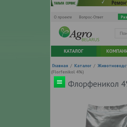
О проекте
Вопрос-Ответ
Ра
КАТАЛОГ
КОМПАН
Главная
/
Каталог
/
Животноводс
(Florfenikol 4%)
Флорфеникол 4%