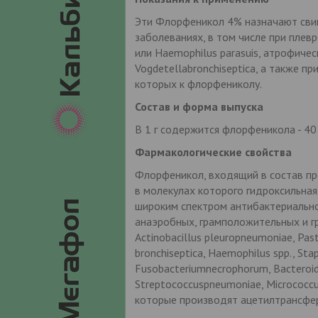
Эти Флорфеникол 4% назначают свин
заболеваниях, в том числе при плевр
или Haemophilus parasuis, атрофичес
Vogdetellabronchiseptica, а также п
которых к флорфениколу.
Состав и форма выпуска
В 1 г содержится флорфеникола - 40 мг
Фармакологические свойства
Флорфеникол, входящий в состав пр
в молекулах которого гидроксильна
широким спектром антибактериально
анаэробных, грамположительных и гр
Actinobacillus pleuropneumoniae, Past
bronchiseptica, Haemophilus spp., Sta
Fusobacteriumnecrophorum, Bacteroid
Streptococcuspneumoniae, Micrococc
которые производят ацетилтрансфер