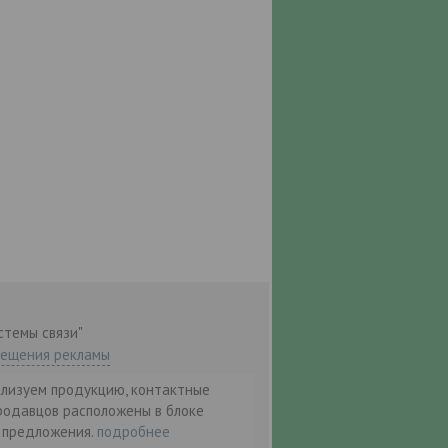
стемы связи"
мещения рекламы
ализуем продукцию, контактные
родавцов расположены в блоке
т предложения.
подробнее