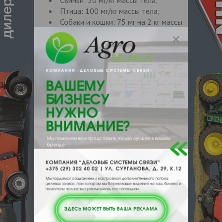
Птица: 100 мг/кг массы тела;
Собаки и кошки: 75 мг на 2 кг массы
животных;
Пушные звери: 100мг/кг массы
тела; Рыба: 2,5-4 кг/т корма.
Свиноматкам препарат принимается один
раз в течение 14 дней до опороса. Овец и
коз обрабатывают 2 раза в год – перед
выгоном на пастбища и перед началом
зимовки. Овцематкам препарата следует
принимать в течение 4–6 недель до окота
и повторно после отъема ягнят. Ягнят
обрабатывают несколько раз после снятия
отовцематки.
Противопоказания
Не приступайте к дегельментизации
больных инфекционными заболеваниями
животных, даже в третьей беременности,