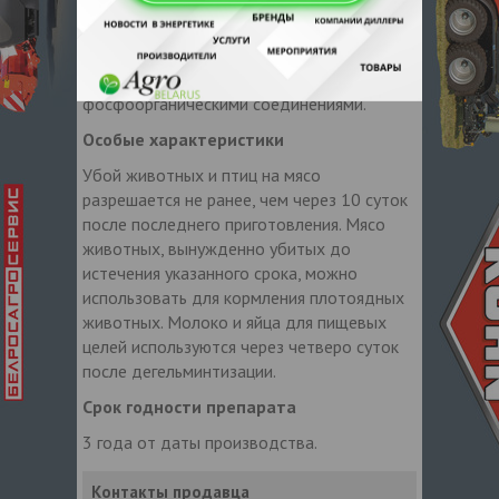
а также животных с нарушениями функций
почек или печени. Тетрагельм 20 не
разрешено применять одновременно с
препаратами пирантел, морантел, а также
фосфоорганическими соединениями.
Особые характеристики
Убой животных и птиц на мясо
разрешается не ранее, чем через 10 суток
после последнего приготовления. Мясо
животных, вынужденно убитых до
истечения указанного срока, можно
использовать для кормления плотоядных
животных. Молоко и яйца для пищевых
целей используются через четверо суток
после дегельминтизации.
Срок годности препарата
3 года от даты производства.
Контакты продавца