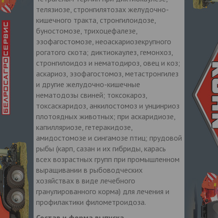
телязиозе, стронгилятозах желудочно-
кишечного тракта, стронгилоидозе,
буностомозе, трихоцефалезе,
эзофагостомозе, неоаскариозекрупного
рогатого скота; диктиокаулез, гемонхоз,
стронгилоидоз и нематодироз, овец и коз;
аскариоз, эзофагостомоз, метастронгилез
и другие желудочно-кишечные
нематодозы свиней; токсокароз,
токсаскаридоз, анкилостомоз и унцинриоз
плотоядных животных; при аскаридиозе,
капилляриозе, гетеракидозе,
амидостомозе и сингамозе птиц; прудовой
рыбы (карп, сазан и их гибриды, карась
всех возрастных групп при промышленном
выращивании в рыбоводческих
хозяйствах в виде лечебного
гранулированного корма) для лечения и
профилактики филометроидоза.
Состав и форма выпуска