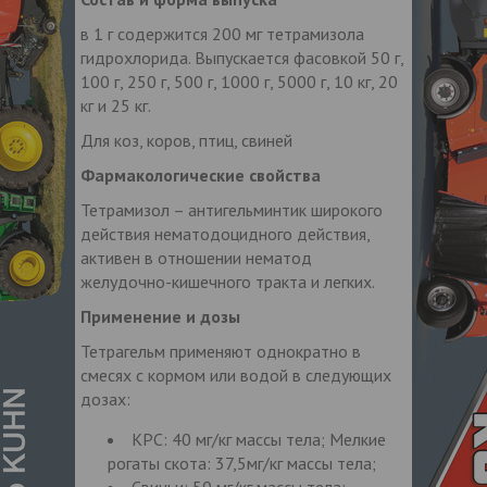
в 1 г содержится 200 мг тетрамизола
гидрохлорида. Выпускается фасовкой 50 г,
100 г, 250 г, 500 г, 1000 г, 5000 г, 10 кг, 20
кг и 25 кг.
Для коз, коров, птиц, свиней
Фармакологические свойства
Тетрамизол – антигельминтик широкого
действия нематодоцидного действия,
активен в отношении нематод
желудочно-кишечного тракта и легких.
Применение и дозы
Тетрагельм применяют однократно в
смесях с кормом или водой в следующих
дозах:
КРС: 40 мг/кг массы тела; Мелкие
рогаты скота: 37,5мг/кг массы тела;
Свиньи: 50 мг/кг массы тела;