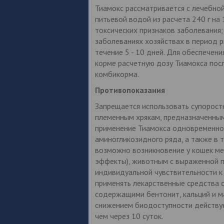
Тиамокс рассматривается с лечебной 
питьевой водой из расчета 240 г на 
токсических признаков заболевания;
заболеваниях хозяйствах в период р
течение 5 - 10 дней. Для обеспечен
корме расчетную дозу Тиамокса после
комбикорма.
Противопоказания
Запрещается использовать супорост
племенным хрякам, предназначенным
применение Тиамокса одновременно
аминогликозидного ряда, а также в т
возможно возникновение у кошек мет
эффекты), животным с выраженной 
индивидуальной чувствительности к
применять лекарственные средства 
содержащими бентонит, кальций и ма
снижением биодоступности действую
чем через 10 суток.