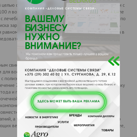
целью свиньям с кормом из расчета 5 кг на 1т корма или с
100 л воды в течение 3 - 5 дней, но не менее 2 дней после
 с лечебно-профилактической целью в неблагополучных по
иска заражения в терапевтической дозе для животных в
ия равномерного распределения лекарственного средства в
довательно чередуют с 10 кг, 100 кг и 900 кг
ным свиноматкам в первом триместре беременности и
 для воспроизводства поголовья. Недопустимо
 с полиэфирными ионофорами, антибиотиками
ечение 7 дней до и 7 дней после их применения, поскольку
ода и процедур (диарея, анорексия, нефротоксические
почечной и печеночной недостаточности и повышенной
 компонентам лекарственного средства. Не следует
совместно с препаратами и кормовыми добавками,
гний, а также другие двухвалентные катионы, в связи со
щих веществ. Убой свиней на мясо разрешается не ранее,