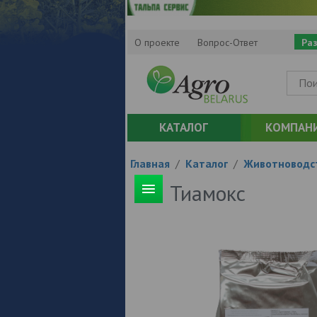
О проекте
Вопрос-Ответ
Ра
КАТАЛОГ
КОМПАН
Главная
/
Каталог
/
Животноводс
Тиамокс