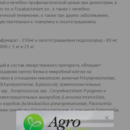
ой и лечебно-профилактической целью при дизентерии, в
rr. и Fusabacterium srr., а также с лечебно-
ческой пневмонии, а также при других заболеваниях,
увствительных к тиамулину и окситетрациклину.
фумарат - 250мг и окситетрациклина гидрохлорид - 80 мг.
0 г, 5 кг и 25 кг.
ий в состав лекарственного препарата, обладает
одавляя синтез белка в микробной клетке на
тивен в отношении микоплазм, включая M.hyopneumoniae,
(B.hyodysenteriae, B.pilosicoli); грамположительных
spp., Streptococcus spp., Corynebacterium Pyogenes и
грамотрицательных анаэробов (Lawsonia intercellisis,
 и аэробов (Actinobacillus pleuropneumoniae, Pasteurella
риях семейства Enterobacteriaceae, в том числе Salmonella