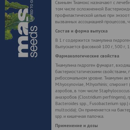
Свиньям Тиамокс назначают с лечебн
том числе осложненной Вастериоидес s
профилактической целью при энзооти
вызванных ассоциацией процессов, ч
Состав и форма выпуска
В 1 г содержится тиамулина гидроген
Выпускается фасовкой 100 г, 500 г, 100
Фармакологические свойства
Тиамулина гидроген фумарат, входящ
бактериостатическими свойствами, п
рибосомальном уровне. Тиамулин ак
M.hyosynoviae, M.hyorhinis; спирохет 
аэробов, в том числе Staphylococcus 
анаэробов (Clostridium perfringens), 
Bacteroides spp., Fusobacterium spp.)
multocida); Он применяется на бакте
spp. и кишечная палочка.
Применение и дозы