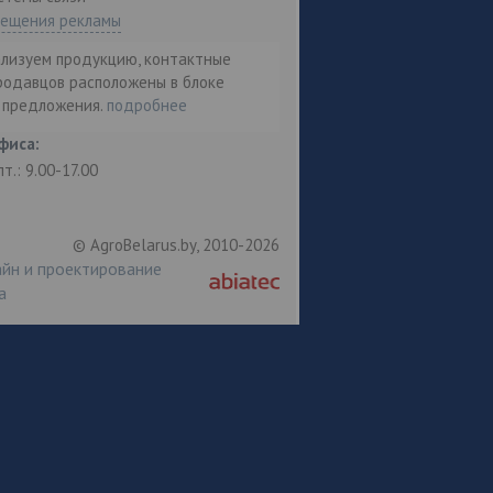
мещения рекламы
ализуем продукцию, контактные
родавцов расположены в блоке
т предложения.
подробнее
фиса:
пт.: 9.00-17.00
© AgroBelarus.by, 2010-2026
йн и проектирование
а