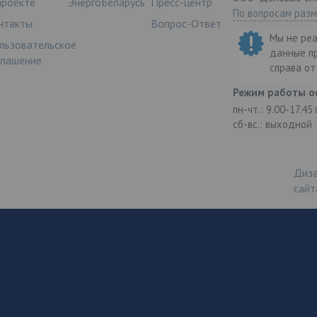
проекте
ЭнергоБеларусь
Пресс-центр
По вопросам раз
нтакты
Вопрос-Ответ
Мы не ре
льзовательское
данные п
глашение
справа о
Режим работы о
пн-чт.: 9.00-17.45
сб-вс.: выходной
Диза
сайт