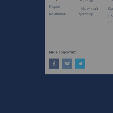
Реклама
О 
Маркет
Публичный
Ко
Компании
договор
По
со
Мы в соцсетях: